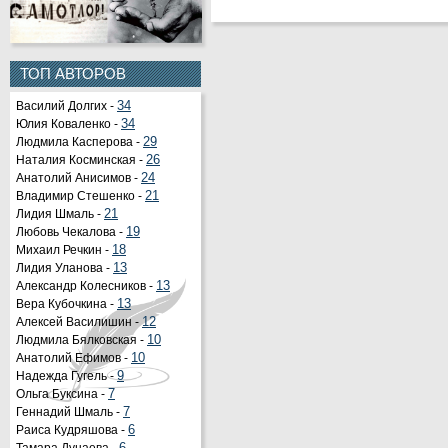
ТОП АВТОРОВ
Василий Долгих -
34
Юлия Коваленко -
34
Людмила Касперова -
29
Наталия Косминская -
26
Анатолий Анисимов -
24
Владимир Стешенко -
21
Лидия Шмаль -
21
Любовь Чекалова -
19
Михаил Речкин -
18
Лидия Уланова -
13
Александр Колесников -
13
Вера Кубочкина -
13
Алексей Василишин -
12
Людмила Бялковская -
10
Анатолий Ефимов -
10
Надежда Гугель -
9
Ольга Буксина -
7
Геннадий Шмаль -
7
Раиса Кудряшова -
6