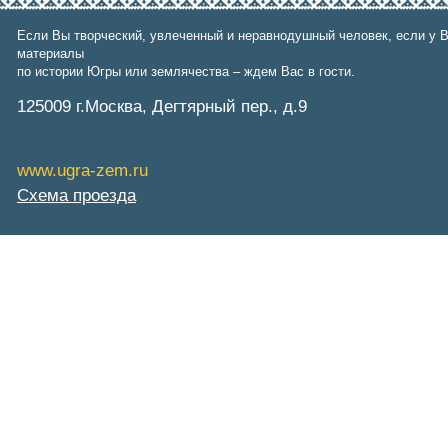
СибНАЦ
Фонд им. В.И.Муравленко
Если Вы творческий, увлеченный и неравнодушный человек, если у В
Фонд им. Б.Е.Щербины
материалы
АКМНСС и ДВ РФ
по истории Югры или землячества – ждем Вас в гости.
Национальная служба
125009 г.Москва, Дегтярный пер., д.9
мониторинга
Клуб регионов
РИА ФедералПресс
Arctic info
www.ugra-zem.ru
ГТРК «Ямал-Регион»
Схема проезда
"Тюмень медиа"
"Красный Север"
"Север - наш!"
"Север - Пресс"
ИА "Тюменская линия"
"Тюменская область сегодня"
"Тюменские известия"
"Новости Югры"
РИЦ "Югра"
BarentsObserver.com
На Западе Москвы. Проспект
Вернадского