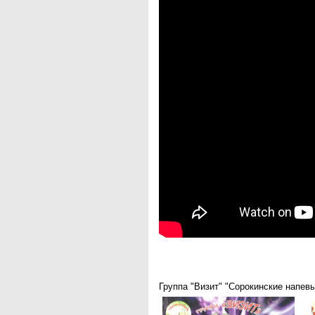
"Новости Югры"
РИЦ "Югра"
BarentsObserver.com
На Западе Москвы. Проспект
Вернадского
Группа "Визит" "Сорокинские напевы"