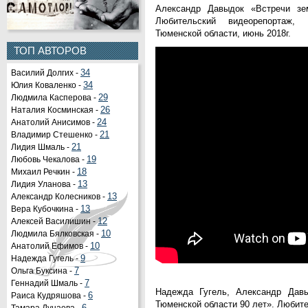
Александр Давыдок «Встречи зе
Любительский видеорепортаж,
Тюменской области, июнь 2018г.
ТОП АВТОРОВ
Василий Долгих -
34
Юлия Коваленко -
34
Людмила Касперова -
29
Наталия Косминская -
26
Анатолий Анисимов -
24
Владимир Стешенко -
21
Лидия Шмаль -
21
Любовь Чекалова -
19
Органы государственной
Михаил Речкин -
18
власти РФ
Лидия Уланова -
13
Портал государственных и
Александр Колесников -
13
муниципальных услуг
Вера Кубочкина -
13
Официальный портал
Алексей Василишин -
12
правовой информации
Людмила Бялковская -
10
Представительство ХМАО -
Анатолий Ефимов -
10
Югры при Правительстве РФ
Надежда Гугель -
9
Представительство ЯНАО при
Ольга Буксина -
7
Правительстве РФ
Геннадий Шмаль -
7
Представительство ЯНАО в
Надежда Гугель, Александр Давы
Раиса Кудряшова -
6
Санкт - Петербурге
Тюменской области 90 лет». Любит