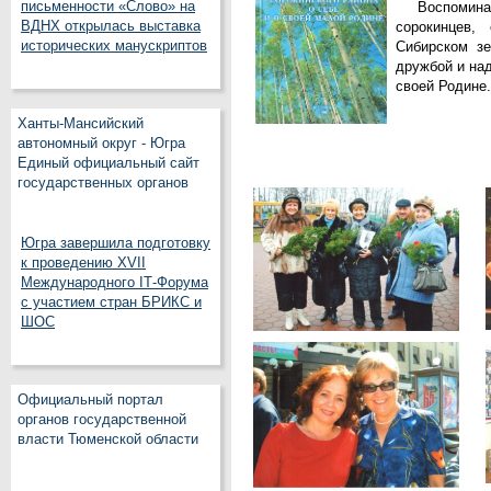
письменности «Слово» на
Воспом
ВДНХ открылась выставка
сорокинцев,
исторических манускриптов
Сибирском зе
дружбой и на
своей Родине.
Ханты-Мансийский
автономный округ - Югра
Единый официальный сайт
государственных органов
Югра завершила подготовку
к проведению XVII
Международного IT‑Форума
с участием стран БРИКС и
ШОС
Официальный портал
органов государственной
власти Тюменской области