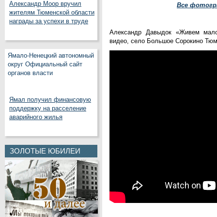
Александр Моор вручил
Все фотогр
жителям Тюменской области
награды за успехи в труде
Александр Давыдок «
Живем мало
видео, село Большое Сорокино Тюм
Ямало-Ненецкий автономный
округ Официальный сайт
органов власти
Ямал получил финансовую
поддержку на расселение
аварийного жилья
ЗОЛОТЫЕ ЮБИЛЕИ